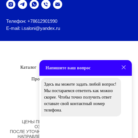
Телефон: +78612901990
E-mail: i.saloni@yandex.ru
Каталог
Бренды
О Нас
Дизайнеры
Напишите ваш вопрос
Проекты
Новости
Вакансии
Здесь вы можете задать любой вопрос!
Мы постараемся ответить как можно
скорее. Чтобы точно получить ответ
оставьте свой контактный номер
телефона.
ЦЕНЫ ПРЕДСТАВЛЕННЫЕ НА САЙТЕ НОСЯТ
ОЗНАКОМИТЕЛЬНЫЙ ХАРАКТЕР!
ПОСЛЕ УТОЧНЕНИЯ ОТДЕЛОК И РАЗМЕРОВ ВАМ БУДЕТ
НАПРАВЛЕНО ПЕРСОНАЛЬНОЕ КОММЕРЧЕСКОЕ