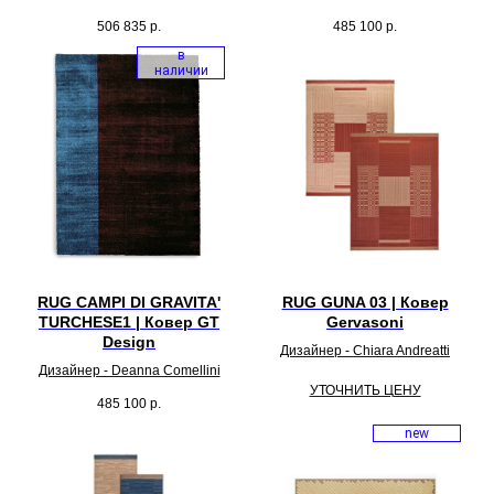
506 835
р.
485 100
р.
в
наличии
RUG CAMPI DI GRAVITA'
RUG GUNA 03 | Ковер
TURCHESE1 | Ковер GT
Gervasoni
Design
Дизайнер - Chiara Andreatti
Дизайнер - Deanna Comellini
УТОЧНИТЬ ЦЕНУ
485 100
р.
new