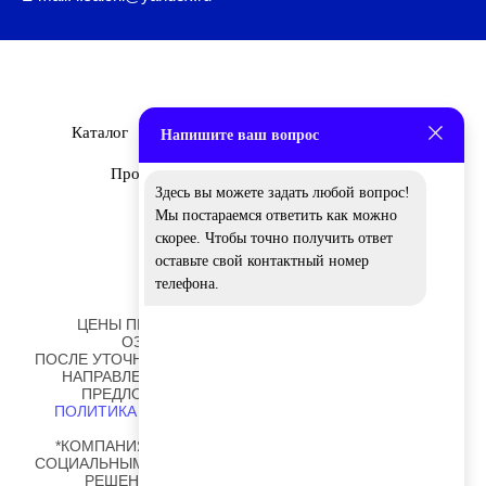
Каталог
Бренды
О Нас
Дизайнеры
Напишите ваш вопрос
Проекты
Новости
Вакансии
Здесь вы можете задать любой вопрос!
Мы постараемся ответить как можно
скорее. Чтобы точно получить ответ
оставьте свой контактный номер
телефона.
ЦЕНЫ ПРЕДСТАВЛЕННЫЕ НА САЙТЕ НОСЯТ
ОЗНАКОМИТЕЛЬНЫЙ ХАРАКТЕР!
ПОСЛЕ УТОЧНЕНИЯ ОТДЕЛОК И РАЗМЕРОВ ВАМ БУДЕТ
НАПРАВЛЕНО ПЕРСОНАЛЬНОЕ КОММЕРЧЕСКОЕ
ПРЕДЛОЖЕНИЕ ОТ НАШИХ СОТРУДНИКОВ.
ПОЛИТИКА ОБРАБОТКИ ПЕРСОНАЛЬНЫХ ДАННЫХ
*КОМПАНИЯ META PLATFORMS INC., ВЛАДЕЮЩАЯ
СОЦИАЛЬНЫМИ СЕТЯМИ FACEBOOK И INSTAGRAM, ПО
РЕШЕНИЮ СУДА ОТ 21.03.2022 ПРИЗНАНА