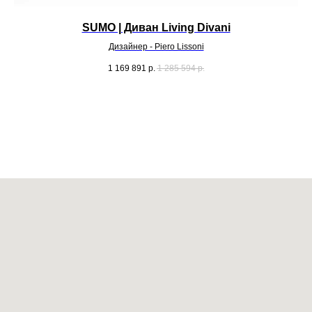
SUMO | Диван Living Divani
Дизайнер - Piero Lissoni
1 169 891
р.
1 285 594
р.