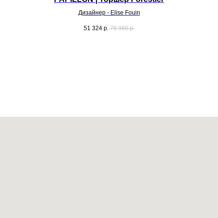
Дизайнер - Elise Fouin
51 324
р.
78 960
р.