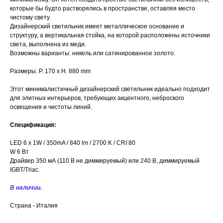
которые бы будто растворялись в пространстве, оставляя место
чистому свету.
Дизайнерский светильник имеет металлическое основание и
структуру, а вертикальная стойка, на которой расположены источники
света, выполнена из меди.
Возможны варианты: никель или сатинированное золото.
Размеры: P. 170 x H. 880 mm
Этот минималистичный дизайнерский светильник идеально подходит
для элитных интерьеров, требующих акцентного, неброского
освещения и чистоты линий.
Спецификация:
LED 6 x 1W / 350mA / 840 lm / 2700 K / CRI 80
W 6 Вт
Драйвер 350 мА (110 В не диммируемый) или 240 В, диммируемый
IGBT/Triac.
В наличии.
Страна - Италия