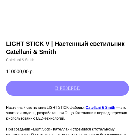
LIGHT STICK V | Настенный светильник
Catellani & Smith
Catellani & Smith
110000,00
р.
Настенный светильник LIGHT STICK фабрики
Catellani & Smith
— это
знаковая модель, разработанная Энцо Кателлани в период перехода
к использованию LED-технологий.
При создании «Light Stick» Кателлани стремился к тотальному
минимализму. Он хотел создать простые светильники без излишеств,