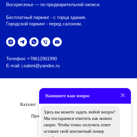
Воскресенье — по предварительной записи.
Бесплатный паркинг - с торца здания.
Городской паркинг - перед салоном.
Телефон: +78612901990
E-mail: i.saloni@yandex.ru
Напишите ваш вопрос
Каталог
Бренды
О Нас
Дизайнеры
Здесь вы можете задать любой вопрос!
Проекты
Новости
Вакансии
Мы постараемся ответить как можно
скорее. Чтобы точно получить ответ
оставьте свой контактный номер