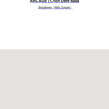
ARCADE | Стол Ditre Italia
Дизайнер - Nika Zupanc
УТОЧНИТЬ ЦЕНУ