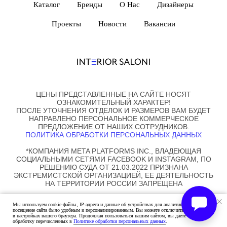
Каталог
Бренды
О Нас
Дизайнеры
Проекты
Новости
Вакансии
ЦЕНЫ ПРЕДСТАВЛЕННЫЕ НА САЙТЕ НОСЯТ
ОЗНАКОМИТЕЛЬНЫЙ ХАРАКТЕР!
ПОСЛЕ УТОЧНЕНИЯ ОТДЕЛОК И РАЗМЕРОВ ВАМ БУДЕТ
НАПРАВЛЕНО ПЕРСОНАЛЬНОЕ КОММЕРЧЕСКОЕ
ПРЕДЛОЖЕНИЕ ОТ НАШИХ СОТРУДНИКОВ.
ПОЛИТИКА ОБРАБОТКИ ПЕРСОНАЛЬНЫХ ДАННЫХ
*КОМПАНИЯ META PLATFORMS INC., ВЛАДЕЮЩАЯ
СОЦИАЛЬНЫМИ СЕТЯМИ FACEBOOK И INSTAGRAM, ПО
РЕШЕНИЮ СУДА ОТ 21.03.2022 ПРИЗНАНА
ЭКСТРЕМИСТСКОЙ ОРГАНИЗАЦИЕЙ, ЕЕ ДЕЯТЕЛЬНОСТЬ
НА ТЕРРИТОРИИ РОССИИ ЗАПРЕЩЕНА
© ALL RIGHTS RESERVED. MOARRR_STUDIO
Мы используем cookie-файлы, IP-адреса и данные об устройствах для аналитики, чтобы ваше
посещение сайта было удобным и персонализированным. Вы можете отключить cookie-файлы
в настройках вашего браузера. Продолжая пользоваться нашим сайтом, вы даете согласие на
обработку перечисленных в
Политике обработки персональных данных
.