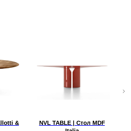
lotti &
NVL TABLE | Стол MDF
D
Italia