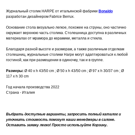
Журнальный столик HARPE
от итальянской фабрики
Bonaldo
разработан дизайнером Fabrice Berrux.
Основание стола визуально легкое, похожее на струны, оно частично
окружает верхнюю часть столика. Столешница доступна в различных
материалах от мрамора до керамики, металла и стекла.
Благодаря разной высоте и размерам, а также различным отделкам
столешниц, журнальные столики Harpe могут адаптироваться к любой
гостиной, как при размещении в одиночку, так и в группе.
Размеры:
Ø 40 x h 43/50 cm ; Ø 50 x h 43/50 cm ; Ø 97 x h 30/37 cm ; Ø
117 x h 30 cm
Год начала производства 2022
Страна - Италия
Выбрать доступные варианты, запросить полный каталог и
уточнить стоимость помогут наши менеджеры в салоне.
Оставить заявку легко! Просто используйте Корзину.