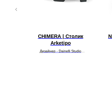
Sancal
CHIMERA | Столик
N
Arketipo
ong
Дизайнер - Dainelli Studio
У
УТОЧНИТЬ ЦЕНУ