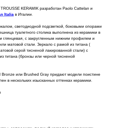
N TROUSSE
KERAMIK
разработан
Paolo Cattelan и
n Italia
в Италии.
ркалом, светодиодной подсветкой, боковыми опорами
лешница туалетного столика выполнена из керамики в
ли глянцевая, с закругленным нижним профилем и
ли матовой стали. Зеркало с рамой из титана (
атовой серой тисненой лакированной стали) с
з титана (бронзы или черной тисненой
d Bronze или Brushed Gray придают модели поистине
пен в нескольких изысканных оттенках керамики.
м