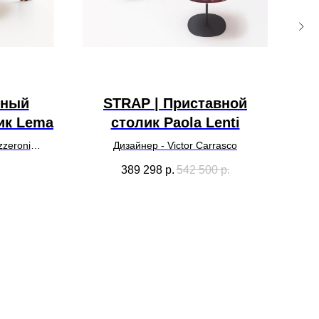
ьный
STRAP | Приставной
ик Lema
столик Paola Lenti
zzeroni
Дизайнер - Victor Carrasco
389 298
р.
542 500
р.
У