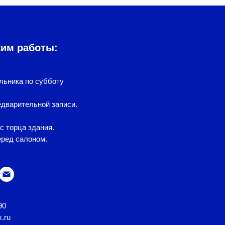
жим работы:
льника по субботу
дварительной записи.
с торца здания.
еред салоном.
90
x.ru