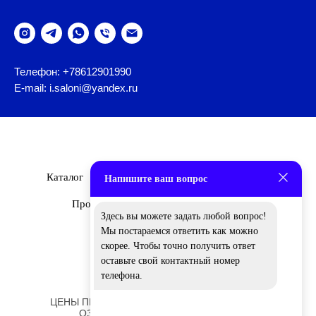
Телефон: +78612901990
E-mail: i.saloni@yandex.ru
Каталог
Бренды
О Нас
Дизайнеры
Напишите ваш вопрос
Проекты
Новости
Вакансии
Здесь вы можете задать любой вопрос!
Мы постараемся ответить как можно
скорее. Чтобы точно получить ответ
оставьте свой контактный номер
телефона.
ЦЕНЫ ПРЕДСТАВЛЕННЫЕ НА САЙТЕ НОСЯТ
ОЗНАКОМИТЕЛЬНЫЙ ХАРАКТЕР!