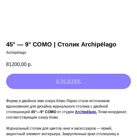
45° — 9° COMO | Столик Archipélago
Archipélago
81200,00
р.
Форма и двойное имя озера Кóмо-Лáрио стали источником
вдохновения для дизайна журнального столика с двойной
столешницей
45°—9° COMO
от студии
Archipélago.
Точки координат,
соответствующие озеру Комо.
Журнальный столик для цветов, книг и аксессуаров — яркий,
акцентный элемент интерьера. Закругленные края столешниц и