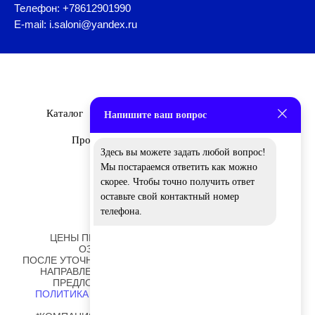
Телефон: +78612901990
E-mail: i.saloni@yandex.ru
Каталог
Бренды
О Нас
Дизайнеры
Напишите ваш вопрос
Проекты
Новости
Вакансии
Здесь вы можете задать любой вопрос!
Мы постараемся ответить как можно
скорее. Чтобы точно получить ответ
оставьте свой контактный номер
телефона.
ЦЕНЫ ПРЕДСТАВЛЕННЫЕ НА САЙТЕ НОСЯТ
ОЗНАКОМИТЕЛЬНЫЙ ХАРАКТЕР!
ПОСЛЕ УТОЧНЕНИЯ ОТДЕЛОК И РАЗМЕРОВ ВАМ БУДЕТ
НАПРАВЛЕНО ПЕРСОНАЛЬНОЕ КОММЕРЧЕСКОЕ
ПРЕДЛОЖЕНИЕ ОТ НАШИХ СОТРУДНИКОВ.
ПОЛИТИКА ОБРАБОТКИ ПЕРСОНАЛЬНЫХ ДАННЫХ