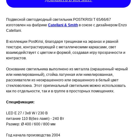
Подвесной светодиодный светильник POSTKRISI T 65/66/67
изготовлен на фабрике
Catellani & Smith
в союзе с дизайнером
Enzo
Catellani.
В коллекции PostKrisi, благодаря трещинам на экранах и рваной
текстуре, контрастирующей с металлическими каркасами, свет
взаимодействует с цветом и формой, создавая игру прозрачности и
контрастов.
Основание светильника выполнено из металла (окрашенный черный
или никелированный), стойка латунная или никелированная,
рассеиватели из неокрашенного или окрашенного в белый цвет
стекловолокна. Этот оригинальный светильник можно использовать
как по отдельности, так и в группе в просторных помещениях.
Спецификация:
LED E 27 / 3х8 W / 230 В
питание 110 В(без ламп) - 240 Вт
Размер: Ø 400 / 600 / 800 мм
Год начала производства 2004