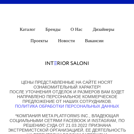
Каталог
Бренды
О Нас
Дизайнеры
Напишите ваш вопрос
Проекты
Новости
Вакансии
Здесь вы можете задать любой вопрос!
Мы постараемся ответить как можно
скорее. Чтобы точно получить ответ
оставьте свой контактный номер
телефона.
ЦЕНЫ ПРЕДСТАВЛЕННЫЕ НА САЙТЕ НОСЯТ
ОЗНАКОМИТЕЛЬНЫЙ ХАРАКТЕР!
ПОСЛЕ УТОЧНЕНИЯ ОТДЕЛОК И РАЗМЕРОВ ВАМ БУДЕТ
НАПРАВЛЕНО ПЕРСОНАЛЬНОЕ КОММЕРЧЕСКОЕ
ПРЕДЛОЖЕНИЕ ОТ НАШИХ СОТРУДНИКОВ.
ПОЛИТИКА ОБРАБОТКИ ПЕРСОНАЛЬНЫХ ДАННЫХ
*КОМПАНИЯ META PLATFORMS INC., ВЛАДЕЮЩАЯ
СОЦИАЛЬНЫМИ СЕТЯМИ FACEBOOK И INSTAGRAM, ПО
РЕШЕНИЮ СУДА ОТ 21.03.2022 ПРИЗНАНА
ЭКСТРЕМИСТСКОЙ ОРГАНИЗАЦИЕЙ, ЕЕ ДЕЯТЕЛЬНОСТЬ