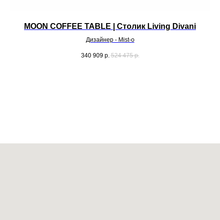
MOON COFFEE TABLE | Столик Living Divani
S
Дизайнер - Mist-o
340 909
р.
524 475
р.