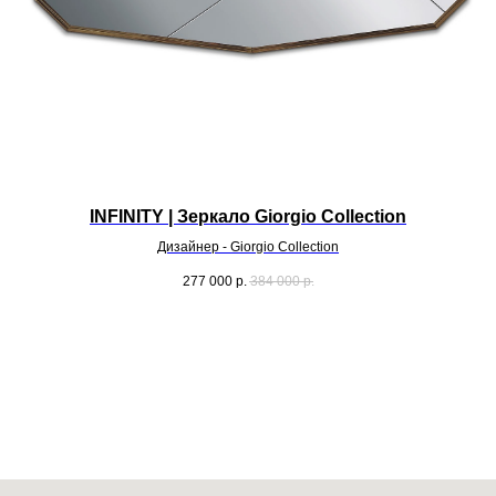
INFINITY | Зеркало Giorgio Collection
I
Дизайнер - Giorgio Collection
277 000
р.
384 000
р.