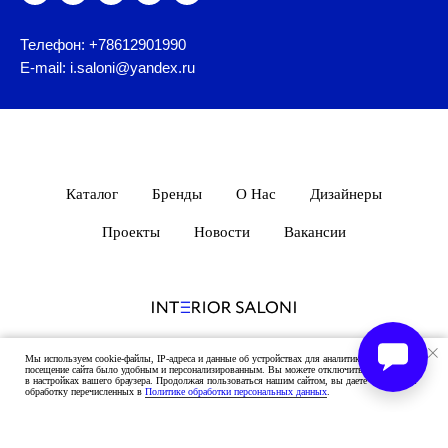
Телефон: +78612901990
E-mail: i.saloni@yandex.ru
Каталог
Бренды
О Нас
Дизайнеры
Проекты
Новости
Вакансии
Мы используем cookie-файлы, IP-адреса и данные об устройствах для аналитики, чтобы ваше
ЦЕНЫ ПРЕДСТАВЛЕННЫЕ НА САЙТЕ НОСЯТ
посещение сайта было удобным и персонализированным. Вы можете отключить cookie-файлы
в настройках вашего браузера. Продолжая пользоваться нашим сайтом, вы даете согласие на
ОЗНАКОМИТЕЛЬНЫЙ ХАРАКТЕР!
обработку перечисленных в
Политике обработки персональных данных
.
ПОСЛЕ УТОЧНЕНИЯ ОТДЕЛОК И РАЗМЕРОВ ВАМ БУДЕТ
НАПРАВЛЕНО ПЕРСОНАЛЬНОЕ КОММЕРЧЕСКОЕ
ПРЕДЛОЖЕНИЕ ОТ НАШИХ СОТРУДНИКОВ.