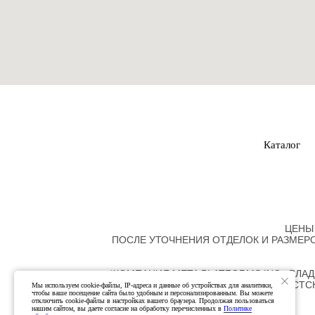
Каталог
ЦЕНЫ
ПОСЛЕ УТОЧНЕНИЯ ОТДЕЛОК И РАЗМЕР
*КОМПАНИЯ META PLATFORMS INC., ВЛ
ЭКСТРЕМИСТСК
Мы используем cookie-файлы, IP-адреса и данные об устройствах для аналитики,
чтобы ваше посещение сайта было удобным и персонализированным. Вы можете
отключить cookie-файлы в настройках вашего браузера. Продолжая пользоваться
нашим сайтом, вы даете согласие на обработку перечисленных в
Политике