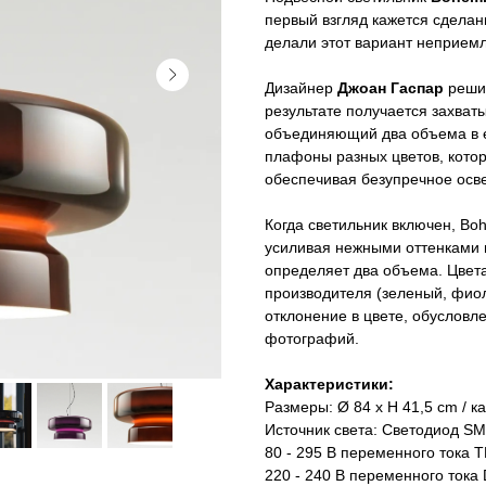
первый взгляд кажется сделан
делали этот вариант неприем
Дизайнер
Джоан Гаспар
решил
результате получается захва
объединяющий два объема в е
плафоны разных цветов, котор
обеспечивая безупречное осв
Когда светильник включен, Bo
усиливая нежными оттенками 
определяет два объема. Цвета
производителя (зеленый, фио
отклонение в цвете, обуслов
фотографий.
Характеристики:
Размеры: Ø 84 x H 41,5 cm / к
Источник света: Светодиод SM
80 - 295 В переменного тока 
220 - 240 В переменного тока 