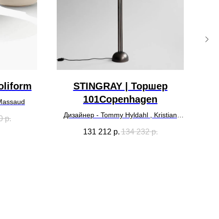
liform
STINGRAY | Торшер
101Copenhagen
 Massaud
Дизайнер - Tommy Hyldahl , Kristian
0
р.
Sofus Hansen
131 212
р.
134 232
р.