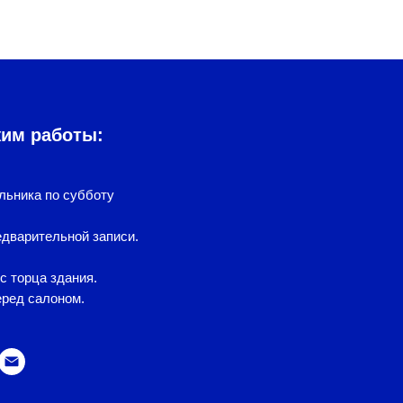
жим работы:
льника по субботу
дварительной записи.
с торца здания.
еред салоном.