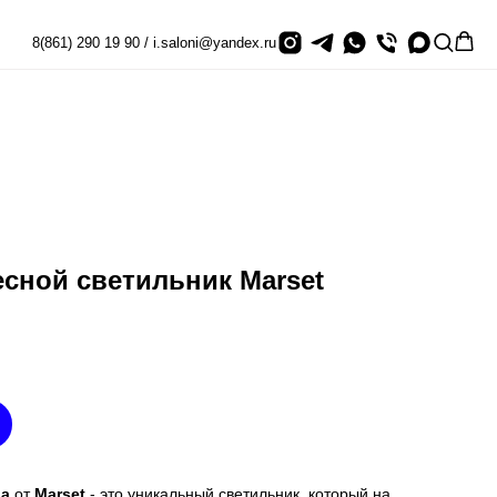
8(861) 290 19 90 / i.saloni@yandex.ru
сной светильник Marset
ia
от
Marset
- это уникальный светильник, который на