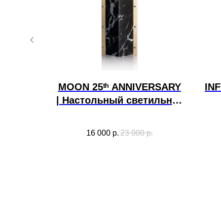
ольный
MOON 25ᵗʰ ANNIVERSARY
INF
Maurer
| Настольный светильник
Slamp
rer
0
р.
16 000
р.
23 000
р.