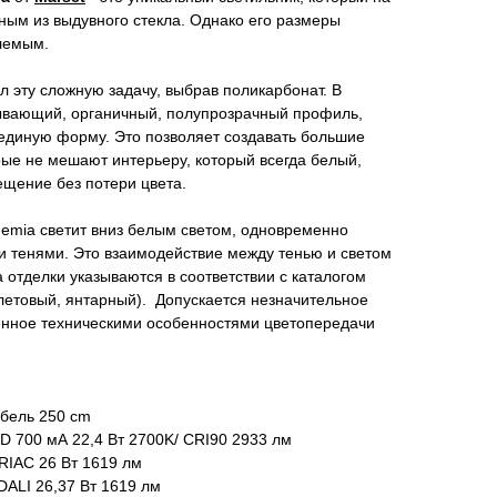
ным из выдувного стекла. Однако его размеры
лемым.
 эту сложную задачу, выбрав поликарбонат. В
тывающий, органичный, полупрозрачный профиль,
диную форму. Это позволяет создавать большие
ые не мешают интерьеру, который всегда белый,
ещение без потери цвета.
hemia светит вниз белым светом, одновременно
и тенями. Это взаимодействие между тенью и светом
 отделки указываются в соответствии с каталогом
летовый, янтарный). Допускается незначительное
ленное техническими особенностями цветопередачи
абель 250 cm
D 700 мА 22,4 Вт 2700K/ CRI90 2933 лм
TRIAC 26 Вт 1619 лм
DALI 26,37 Вт 1619 лм