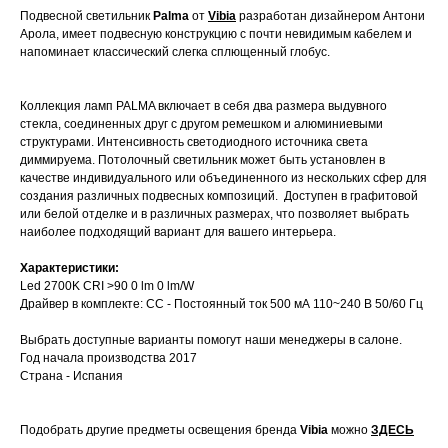
Подвесной светильник
Palma
от
Vibia
разработан дизайнером Антони
Арола, имеет подвесную конструкцию с почти невидимым кабелем и
напоминает классический слегка сплющенный глобус.
Коллекция ламп PALMA включает в себя два размера выдувного
стекла, соединенных друг с другом ремешком и алюминиевыми
структурами. Интенсивность светодиодного источника света
диммируема. Потолочный светильник может быть установлен в
качестве индивидуального или объединенного из нескольких сфер для
создания различных подвесных композиций. Доступен в графитовой
или белой отделке и в различных размерах, что позволяет выбрать
наиболее подходящий вариант для вашего интерьера.
Характеристики:
Led 2700K CRI >90 0 lm 0 lm/W
Драйвер в комплекте: CC - Постоянный ток 500 мА 110~240 В 50/60 Гц
Выбрать доступные варианты помогут наши менеджеры в салоне.
Год начала производства 2017
Страна - Испания
Подобрать другие предметы освещения бренда
Vibia
можно
ЗДЕСЬ