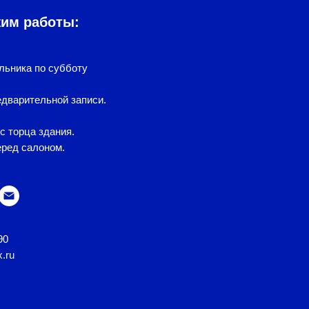
жим работы:
льника по субботу
дварительной записи.
с торца здания.
еред салоном.
90
x.ru