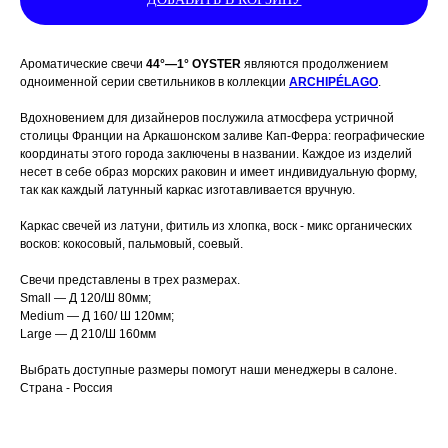
Ароматические свечи
44°—1° OYSTER
являются продолжением
одноименной серии светильников в коллекции
ARCHIPÉLAGO
.
Вдохновением для дизайнеров послужила атмосфера устричной
столицы Франции на Аркашонском заливе Кап-Ферра: географические
координаты этого города заключены в названии. Каждое из изделий
несет в себе образ морских раковин и имеет индивидуальную форму,
так как каждый латунный каркас изготавливается вручную.
Каркас свечей из латуни, фитиль из хлопка, воск - микс органических
восков: кокосовый, пальмовый, соевый.
Свечи представлены в трех размерах.
Small — Д 120/Ш 80мм;
Medium — Д 160/ Ш 120мм;
Large — Д 210/Ш 160мм
Выбрать доступные размеры помогут наши менеджеры в салоне.
Страна - Россия