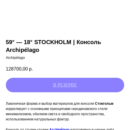
59° — 18° STOCKHOLM | Консоль
Archipélago
Archipélago
128700,00
р.
Лаконичная форма и выбор материалов для консоли
Стокгольм
коррелирует с основными принципами скандинавского стиля:
минимализмом, обилием света и свободного пространства,
использованием натуральных фактур.
Консоль от студии
студии
Archipélago
изготовлена в шпоне дуба,