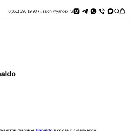
8(861) 290 19 90 / i.saloni@yandex.ru
naldo
альянской фабрике
Bonaldo
в союзе с дизайнером