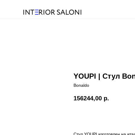
YOUPI | Стул Bo
Bonaldo
156244,00
р.
Стул YOUPI изготовлен на ит