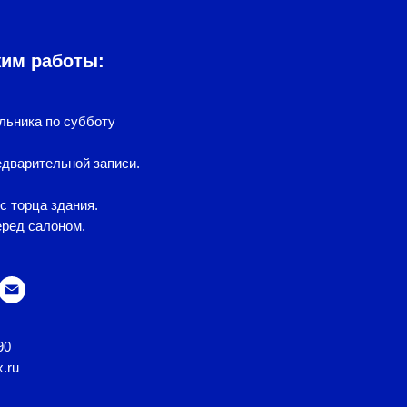
жим работы:
льника по субботу
дварительной записи.
с торца здания.
еред салоном.
90
x.ru