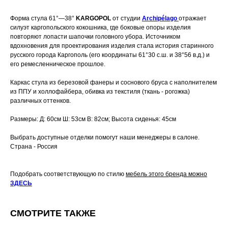
Форма стула 61°—38°
KARGOPOL
от студии
Archipélago
отражает
силуэт каргопольского кокошника, где боковые опоры изделия
повторяют лопасти шапочки головного убора. Источником
вдохновения для проектирования изделия стала история старинного
русского города Каргополь (его координаты 61°30 с.ш. и 38°56 в.д.) и
его ремесленническое прошлое.
Каркас стула из березовой фанеры и соснового бруса с наполнителем
из ППУ и холлофайбера, обивка из текстиля (ткань - рогожка)
различных оттенков.
Размеры: Д: 60см Ш: 53см В: 82см; Высота сиденья: 45см
Выбрать доступные отделки помогут наши менеджеры в салоне.
Страна - Россия
Подобрать соответствующую по стилю
мебель этого бренда можно
ЗДЕСЬ
СМОТРИТЕ ТАКЖЕ