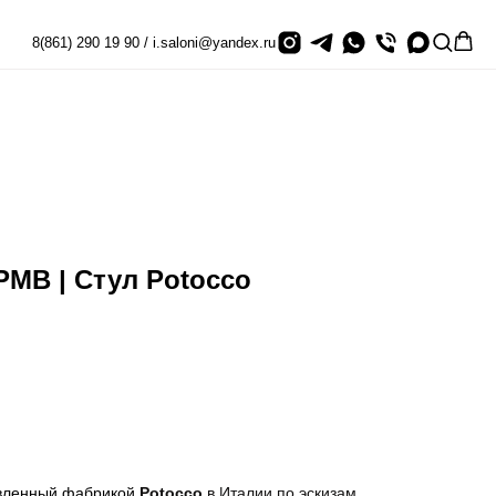
8(861) 290 19 90 / i.saloni@yandex.ru
PMB | Стул Potocco
товленный фабрикой
Potocco
в Италии по эскизам