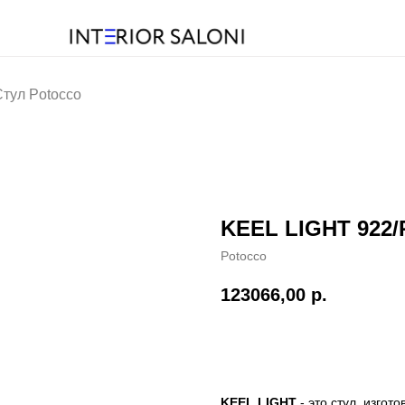
тул Potocco
KEEL LIGHT 922/
Potocco
123066,00
р.
KEEL LIGHT
- это стул, изго