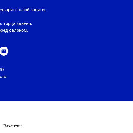
дварительной записи.
с торца здания.
еред салоном.
90
x.ru
Вакансии