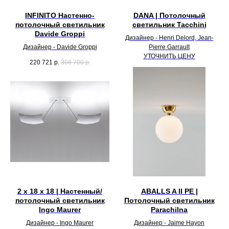
INFINITO Настенно-
DANA | Потолочный
потолочный светильник
светильник Tacchini
Davide Groppi
Дизайнер - Henri Delord, Jean-
Дизайнер - Davide Groppi
Pierre Garrault
УТОЧНИТЬ ЦЕНУ
220 721
р.
308 700
р.
2 х 18 х 18 | Настенный/
ABALLS A II PE |
потолочный светильник
Потолочный светильник
Ingo Maurer
Parachilna
Дизайнер - Ingo Maurer
Дизайнер - Jaime Hayon