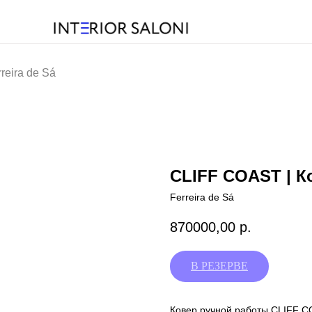
reira de Sá
CLIFF COAST | Ко
Ferreira de Sá
870000,00
р.
Ковер ручной работы CLIFF C