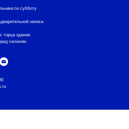
льника по субботу
дварительной записи.
с торца здания.
еред салоном.
90
x.ru