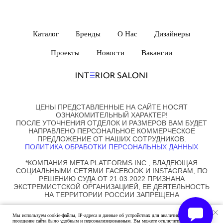
Каталог
Бренды
О Нас
Дизайнеры
Проекты
Новости
Вакансии
ЦЕНЫ ПРЕДСТАВЛЕННЫЕ НА САЙТЕ НОСЯТ
ОЗНАКОМИТЕЛЬНЫЙ ХАРАКТЕР!
ПОСЛЕ УТОЧНЕНИЯ ОТДЕЛОК И РАЗМЕРОВ ВАМ БУДЕТ
НАПРАВЛЕНО ПЕРСОНАЛЬНОЕ КОММЕРЧЕСКОЕ
ПРЕДЛОЖЕНИЕ ОТ НАШИХ СОТРУДНИКОВ.
ПОЛИТИКА ОБРАБОТКИ ПЕРСОНАЛЬНЫХ ДАННЫХ
*КОМПАНИЯ META PLATFORMS INC., ВЛАДЕЮЩАЯ
СОЦИАЛЬНЫМИ СЕТЯМИ FACEBOOK И INSTAGRAM, ПО
РЕШЕНИЮ СУДА ОТ 21.03.2022 ПРИЗНАНА
ЭКСТРЕМИСТСКОЙ ОРГАНИЗАЦИЕЙ, ЕЕ ДЕЯТЕЛЬНОСТЬ
НА ТЕРРИТОРИИ РОССИИ ЗАПРЕЩЕНА
© ALL RIGHTS RESERVED. MOARRR_STUDIO
Мы используем cookie-файлы, IP-адреса и данные об устройствах для аналитики, чтобы ваше
посещение сайта было удобным и персонализированным. Вы можете отключить cookie-файлы