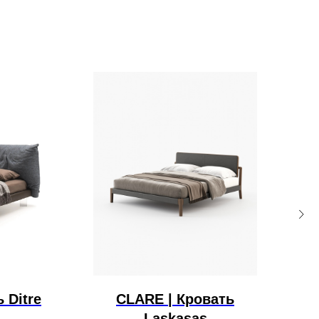
 Ditre
CLARE | Кровать
P
Laskasas