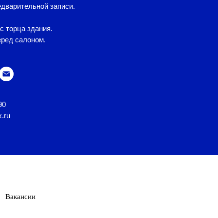
дварительной записи.
с торца здания.
еред салоном.
90
x.ru
Вакансии