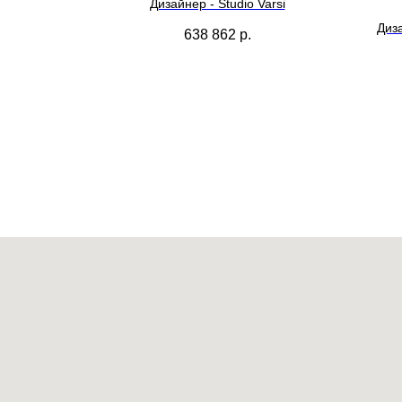
Дизайнер - Studio Varsi
llo
Диза
638 862
р.
У