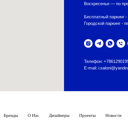
Воскресенье — по пре
Бесплатный паркинг - 
Городской паркинг - п
Телефон: +786129019
E-mail: i.saloni@yande
Бренды
О Нас
Дизайнеры
Проекты
Новости