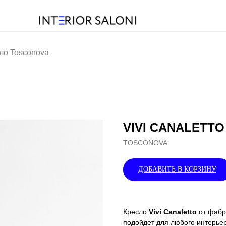
ло Tosconova
VIVI CANALETTO 
TOSCONOVA
ДОБАВИТЬ В КОРЗИНУ
Кресло
Vivi Canaletto
от фаб
подойдет для любого интерье