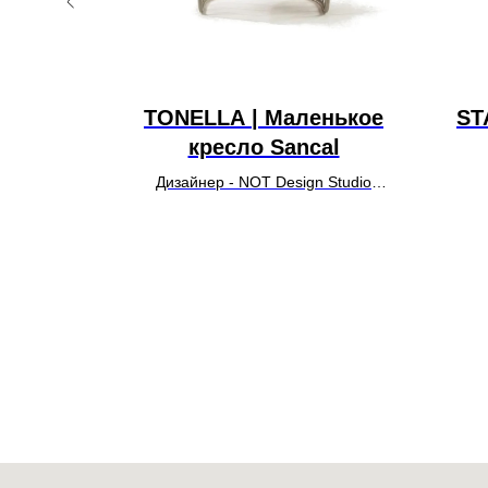
WIN |
TONELLA | Маленькое
ST
lago
кресло Sancal
tudio
Дизайнер - NOT Design Studio
УТОЧНИТЬ ЦЕНУ