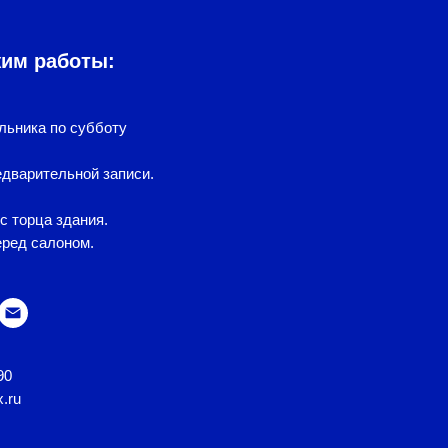
жим работы:
льника по субботу
дварительной записи.
с торца здания.
еред салоном.
90
x.ru