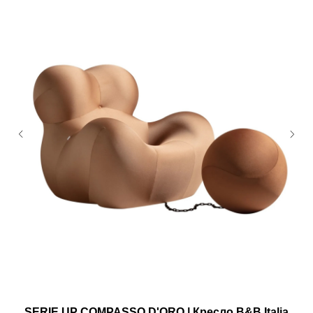
SERIE UP COMPASSO D'ORO | Кресло B&B Italia