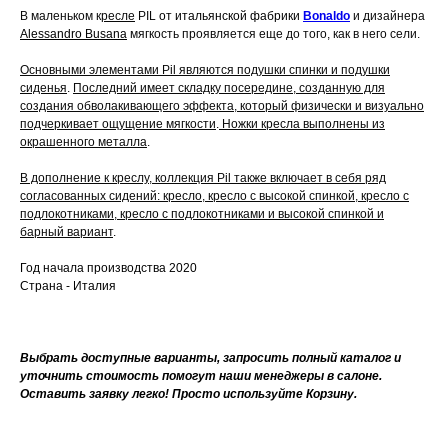
В маленьком к
ресле
PIL
от итальянской фабрики
Bonaldo
и дизайнера
Alessandro Busana
мягкость проявляется еще до того, как в него сели.
Основными элементами Pil являются подушки спинки и подушки
сиденья
.
Последний имеет складку посередине, созданную для
создания обволакивающего эффекта, который физически и визуально
подчеркивает ощущение мягкости
.
Ножки кресла выполнены из
окрашенного металла
.
В дополнение к креслу, коллекция Pil также включает в себя ряд
согласованных сидений: кресло, кресло с высокой спинкой, кресло с
подлокотниками, кресло с подлокотниками и высокой спинкой и
барный вариант
.
Год начала производства 2020
Страна - Италия
Выбрать доступные варианты, запросить полный каталог и
уточнить стоимость помогут наши менеджеры в салоне.
Оставить заявку легко! Просто используйте Корзину.