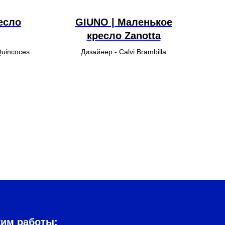
ресло
GIUNO | Маленькое
кресло Zanotta
Quincoces
Дизайнер - Calvi Brambilla
У
УТОЧНИТЬ ЦЕНУ
жим работы: