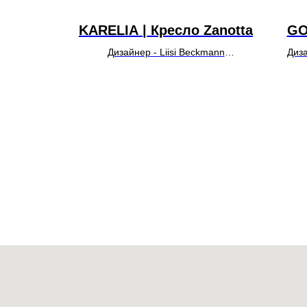
Y |
KARELIA | Кресло Zanotta
GO
 Ditre
Дизайнер - Liisi Beckmann
Диза
tt
o
,
Lorella
УТОЧНИТЬ ЦЕНУ
У