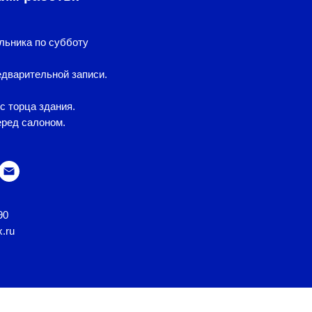
льника по субботу
дварительной записи.
с торца здания.
еред салоном.
90
x.ru