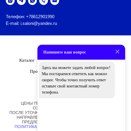
Телефон: +78612901990
E-mail: i.saloni@yandex.ru
Напишите ваш вопрос
Каталог
Бренды
О Нас
Дизайнеры
Здесь вы можете задать любой вопрос!
Проекты
Новости
Вакансии
Мы постараемся ответить как можно
скорее. Чтобы точно получить ответ
оставьте свой контактный номер
телефона.
ЦЕНЫ ПРЕДСТАВЛЕННЫЕ НА САЙТЕ НОСЯТ
ОЗНАКОМИТЕЛЬНЫЙ ХАРАКТЕР!
ПОСЛЕ УТОЧНЕНИЯ ОТДЕЛОК И РАЗМЕРОВ ВАМ БУДЕТ
НАПРАВЛЕНО ПЕРСОНАЛЬНОЕ КОММЕРЧЕСКОЕ
ПРЕДЛОЖЕНИЕ ОТ НАШИХ СОТРУДНИКОВ.
ПОЛИТИКА ОБРАБОТКИ ПЕРСОНАЛЬНЫХ ДАННЫХ