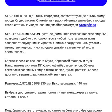
51°23 с.ш. 01°09 в.д - точки координат, соответствующие английскому
городу Олдермастон. Спокойная и расслабленная атмосфера города
стали источником вдохновения дизайнеров студии
Archipélago
.
51°—1° ALDERMASTON
- уютное, домашнее кресло: широкое сиденье
позволяет удобно расположиться в любой позе, а мягкая ткань
завершает ощущение комфорта. Спинка с закругленными углами и
изогнутые подлокотники придают дизайну аутентичный вид и
элегантность.
Каркас кресла из соснового бруса, березовой фанеры и МДФ.
Наполнителем служит ППУ, холлофайбер и синтепон. Обивка
текстилем различных видов ткани: велюр, букле, рогожка. Кресло
доступно в разных вариантах обивки и цветах.
Размеры: Д 870/Ш 690/В 830 мм; Высота сиденья: 440 мм
Выбрать доступные отделки помогут наши менеджеры в салоне.
Страна - Россия
Подобрать соответствующую по стилю мебель этого бренда можно