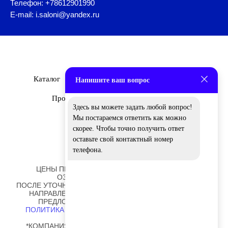
Телефон: +78612901990
E-mail: i.saloni@yandex.ru
Каталог
Бренды
О Нас
Дизайнеры
Напишите ваш вопрос
Проекты
Новости
Вакансии
Здесь вы можете задать любой вопрос!
Мы постараемся ответить как можно
скорее. Чтобы точно получить ответ
оставьте свой контактный номер
телефона.
ЦЕНЫ ПРЕДСТАВЛЕННЫЕ НА САЙТЕ НОСЯТ
ОЗНАКОМИТЕЛЬНЫЙ ХАРАКТЕР!
ПОСЛЕ УТОЧНЕНИЯ ОТДЕЛОК И РАЗМЕРОВ ВАМ БУДЕТ
НАПРАВЛЕНО ПЕРСОНАЛЬНОЕ КОММЕРЧЕСКОЕ
ПРЕДЛОЖЕНИЕ ОТ НАШИХ СОТРУДНИКОВ.
ПОЛИТИКА ОБРАБОТКИ ПЕРСОНАЛЬНЫХ ДАННЫХ
*КОМПАНИЯ META PLATFORMS INC., ВЛАДЕЮЩАЯ