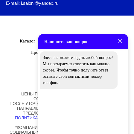
E-mail: i.saloni@yandex.ru
Каталог
Бренды
О Нас
Дизайнеры
Напишите ваш вопрос
Проекты
Новости
Вакансии
Здесь вы можете задать любой вопрос!
Мы постараемся ответить как можно
скорее. Чтобы точно получить ответ
оставьте свой контактный номер
телефона.
ЦЕНЫ ПРЕДСТАВЛЕННЫЕ НА САЙТЕ НОСЯТ
ОЗНАКОМИТЕЛЬНЫЙ ХАРАКТЕР!
ПОСЛЕ УТОЧНЕНИЯ ОТДЕЛОК И РАЗМЕРОВ ВАМ БУДЕТ
НАПРАВЛЕНО ПЕРСОНАЛЬНОЕ КОММЕРЧЕСКОЕ
ПРЕДЛОЖЕНИЕ ОТ НАШИХ СОТРУДНИКОВ.
ПОЛИТИКА ОБРАБОТКИ ПЕРСОНАЛЬНЫХ ДАННЫХ
*КОМПАНИЯ META PLATFORMS INC., ВЛАДЕЮЩАЯ
СОЦИАЛЬНЫМИ СЕТЯМИ FACEBOOK И INSTAGRAM, ПО