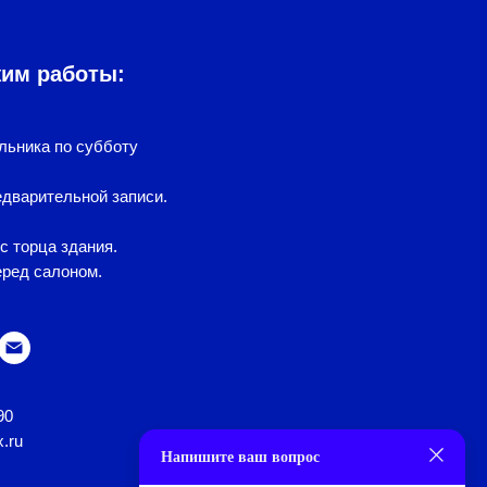
жим работы:
льника по субботу
дварительной записи.
с торца здания.
еред салоном.
90
x.ru
Напишите ваш вопрос