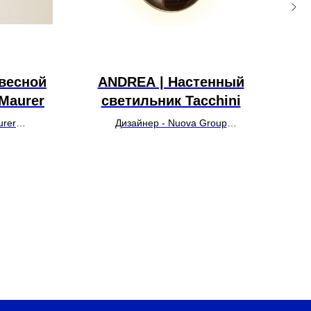
двесной
ANDREA | Настенный
AN
Maurer
светильник Tacchini
urer
Дизайнер - Nuova Group
УТОЧНИТЬ ЦЕНУ
У