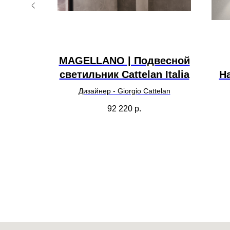
мпа
MAGELLANO | Подвесной
lani &
светильник Cattelan Italia
Н
lani
Дизайнер - Giorgio Cattelan
0
р.
92 220
р.