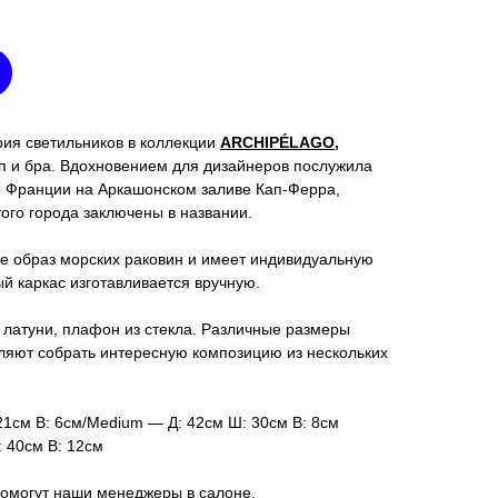
ия светильников в коллекции
ARCHIPÉLAGO,
п и бра. Вдохновением для дизайнеров послужила
 Франции на Аркашонском заливе Кап-Ферра,
ого города заключены в названии.
бе образ морских раковин и имеет индивидуальную
ый каркас изготавливается вручную.
 латуни, плафон из стекла. Различные размеры
ляют собрать интересную композицию из нескольких
21см В: 6см/Medium — Д: 42см Ш: 30см В: 8см
см В: 12см
омогут наши менеджеры в салоне.