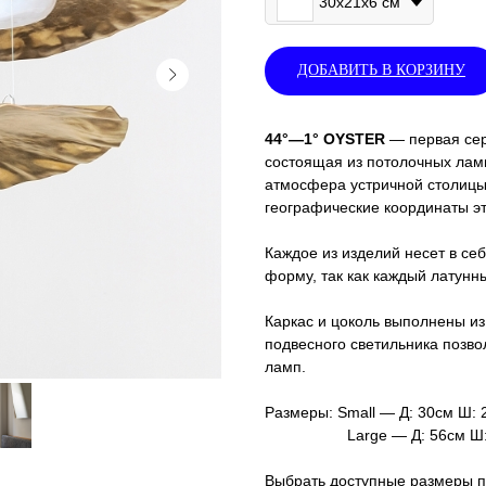
30х21х6 см
ДОБАВИТЬ В КОРЗИНУ
44°—1° OYSTER
— первая сер
состоящая из потолочных лам
атмосфера устричной столицы
географические координаты эт
Каждое из изделий несет в се
форму, так как каждый латунн
Каркас и цоколь выполнены из
подвесного светильника позво
ламп.
Размеры: Small — Д: 30см Ш: 
Large — Д: 56см Ш: 40
Выбрать доступные размеры п