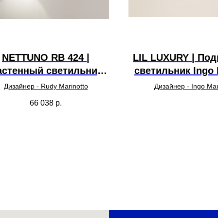
NETTUNO RB 424 |
LIL LUXURY | По
астенный светильник
светильник Ingo 
Siru
Дизайнер - Rudy Marinotto
Дизайнер - Ingo Ma
66 038
р.
УТОЧНИТЬ ЦЕН