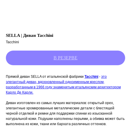
SELLA | Диван Tacchini
Tacchini
Прямой диван SELLA от
итальянской фабрики
Tacchini
-
это
элегантный диван, вдохновленный одноименным креслом,
разработанным в 1966 году знаменитым итальянским архитектором
Карло Де Карли.
Диван изготовлен из самых лучших материалов: открытый орех,
элегантные хромированные металлические детали с блестящей
черной отделкой и ремни для поддержки спинки из изысканной
натуральной кожи. Подушки наполнены перьями, а обивка может быть
выполнена из кожи, ткани или бархата различных оттенков.