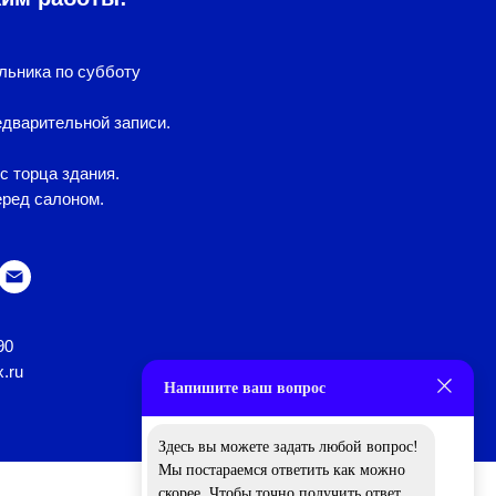
льника по субботу
дварительной записи.
с торца здания.
еред салоном.
90
x.ru
Напишите ваш вопрос
Здесь вы можете задать любой вопрос!
Мы постараемся ответить как можно
скорее. Чтобы точно получить ответ