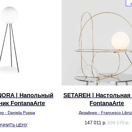
NORA | Напольный
SETAREH | Настольная
ник FontanaArte
FontanaArte
р - Daniela Puppa
Дизайнер - Francesco Libriz
147 011
р.
226 170
р.
ОЧНИТЬ ЦЕНУ