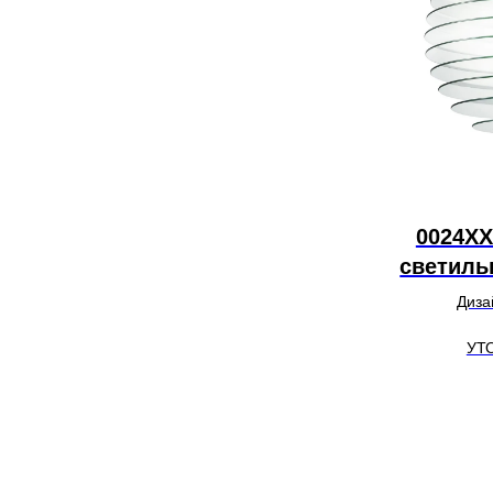
0024XX
светиль
Диза
УТ