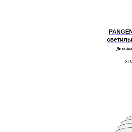
PANGEN
светиль
Дизайнер
УТ