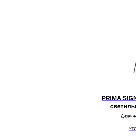
PRIMA SIG
светиль
Дизайне
УТ